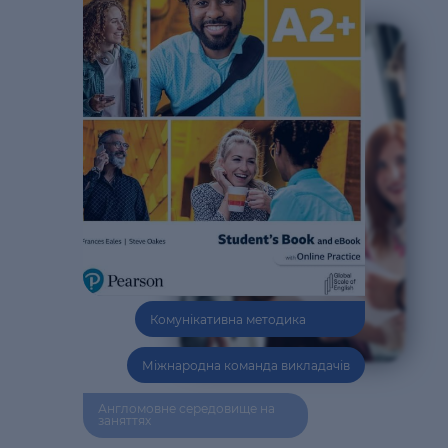
Комунікативна методика
Міжнародна команда викладачів
Англомовне середовище на
заняттях