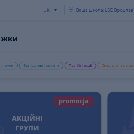
UK
Ваша школа: LSE Вроцлав
нижки
ні групи
Безкоштовні заняття
Постійні акції
Спеціальні пропоз