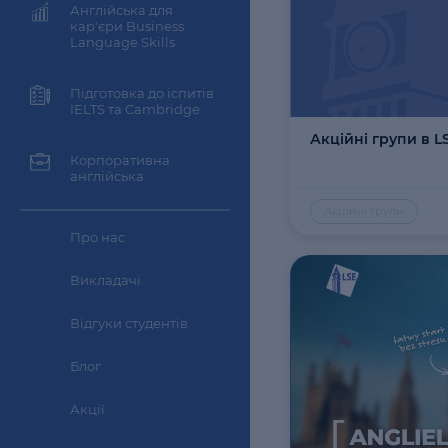
Англійська для
кар'єри Business
Language Skills
Підготовка до іспитів
IELTS та Cambridge
Акційні групи в L
Корпоративна
англійська
Акційні групи
Про нас
Викладачі
Відгуки студентів
Блог
Акції