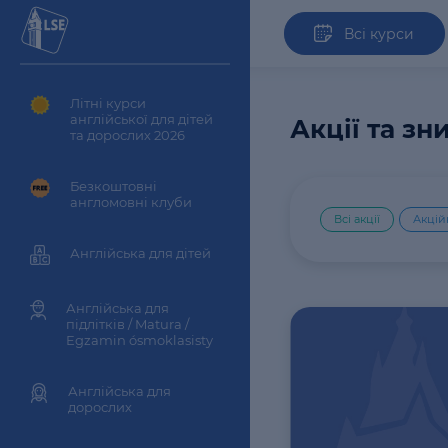
Всі курси
Літні курси
англійської для дітей
Акції та з
та дорослих 2026
Безкоштовні
англомовні клуби
Всі акції
Акцій
Англійська для дітей
Англійська для
підлітків / Matura /
Egzamin ósmoklasisty
Англійська для
дорослих