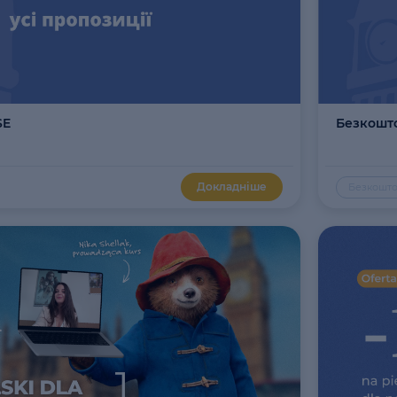
SE
Безкошто
Докладніше
Безкошто