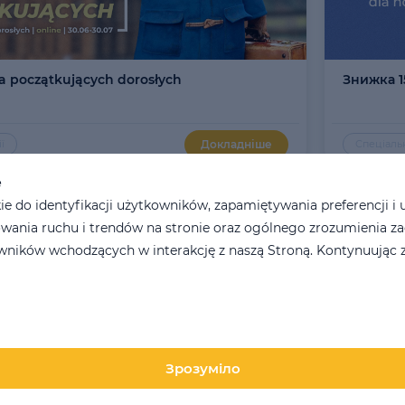
la początkujących dorosłych
Знижка 1
Докладніше
ї
Спеціаль
e
 do identyfikacji użytkowników, zapamiętywania preferencji i 
wania ruchu i trendów na stronie oraz ogólnego zrozumienia z
ników wchodzących w interakcję z naszą Stroną. Kontynuując z
Зрозуміло