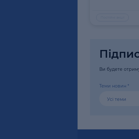
Постійні акції
Підпис
Ви будете отриму
Теми новин
*
Усі теми