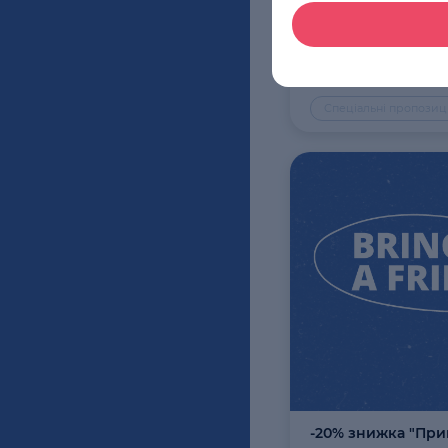
Подарунковий сер
English
Спеціальні пропозиці
-20% знижка "При