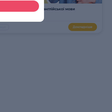
ля студентів на курси англійської мови
Докладніше
кції