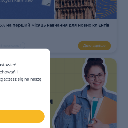
5% на перший місяць навчання для нових клієнтів
Докладніше
ні пропозиції
ustawień
achowań i
gadzasz się na naszą