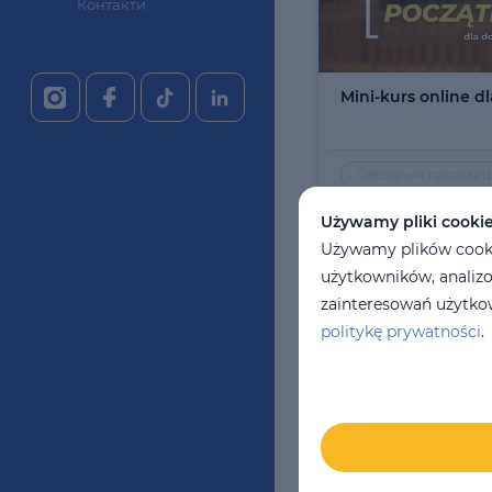
Контакти
Mini-kurs online d
Спеціальні пропозиці
Używamy pliki cooki
Używamy plików cookie
użytkowników, analizo
zainteresowań użytkow
politykę prywatności
.