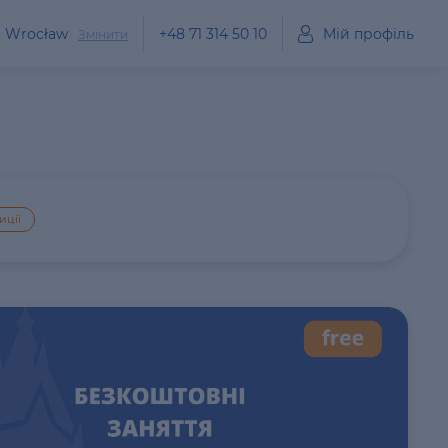
, Wrocław
+48 71 314 50 10
Мій профіль
Змінити
иції