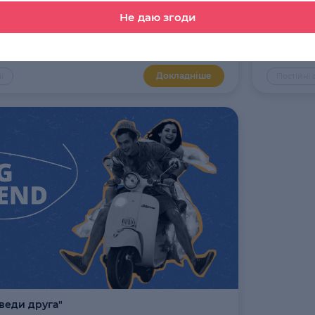
Не даю згоди
тифікат на навчання в London School of
Знижка д
Докладніше
ї
Постійні а
веди друга"