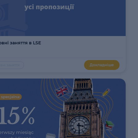
вні заняття в LSE
Докладніше
вні заняття