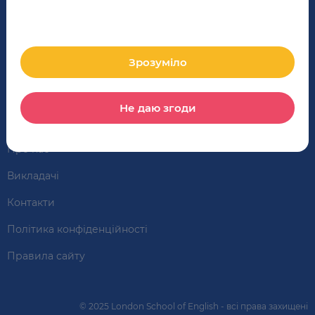
London School of English - школа англійської мови
Курси англійської мови Вроцлав
Зрозуміло
Замовити консультацію
Не даю згоди
Пройти вступний тест
Про нас
Викладачі
Контакти
Політика конфіденційності
Правила сайту
© 2025 London School of English - всі права захищені