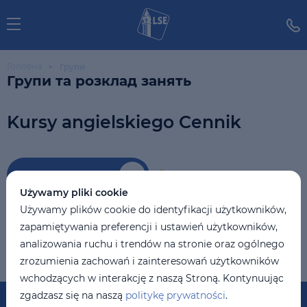
Головна
Групи
Групи та розклад занять
Kursy angielskiego Cennik
Фільтр
Скинути фільтри
Używamy pliki cookie
Używamy plików cookie do identyfikacji użytkowników,
Список курсів порожній
#KursAngielskiegoCennikWrocław
zapamiętywania preferencji i ustawień użytkowników,
analizowania ruchu i trendów na stronie oraz ogólnego
zrozumienia zachowań i zainteresowań użytkowników
wchodzących w interakcję z naszą Stroną. Kontynuując
zgadzasz się na naszą
politykę prywatności
.