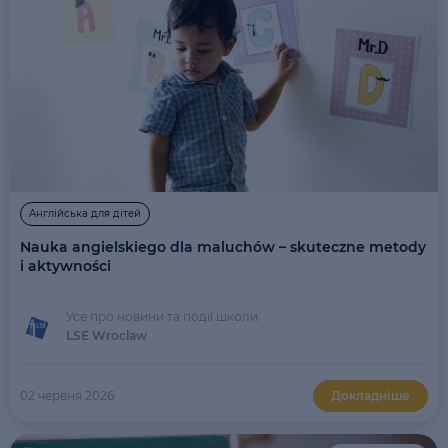
Англійська для дітей
Nauka angielskiego dla maluchów – skuteczne metody
i aktywności
Усе про новини та події школи
LSE Wroclaw
02 червня 2026
Докладніше