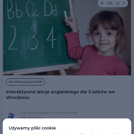
522
0
Англійська для дітей
Interaktywne lekcje angielskiego dla 3-latków we
Wrocławiu
Усе про новини та події школи
LSE Wroclaw
Używamy pliki cookie