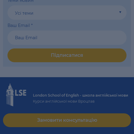
Теми новин
*
Усі теми
Ваш Email
*
Підписатися
London School of English - школа англійської мови
Курси англійської мови Вроцлав
Замовити консультацію