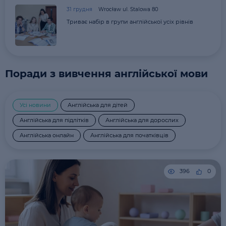
31 грудня
Wrocław ul. Stalowa 80
Триває набір в групи англійської усіх рівнів
Поради з вивчення англійської мови
Усі новини
Англійська для дітей
Англійська для підлітків
Англійська для дорослих
Англійська онлайн
Англійська для початківців
396
0