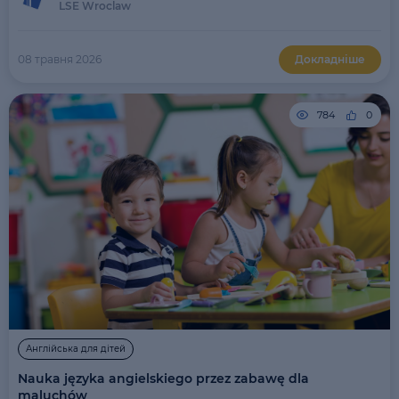
LSE Wroclaw
08 травня 2026
Докладніше
784
0
Англійська для дітей
Nauka języka angielskiego przez zabawę dla
maluchów