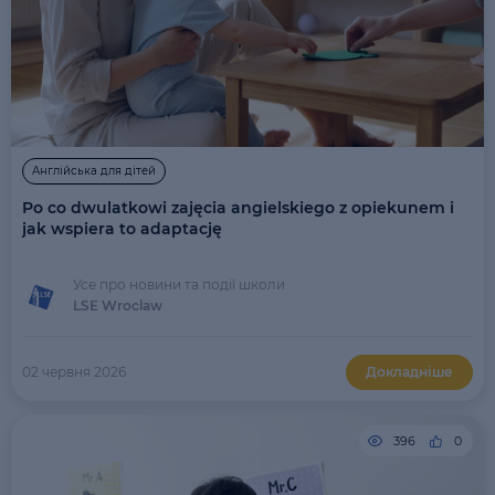
Англійська для дітей
Po co dwulatkowi zajęcia angielskiego z opiekunem i
jak wspiera to adaptację
Усе про новини та події школи
LSE Wroclaw
02 червня 2026
Докладніше
396
0