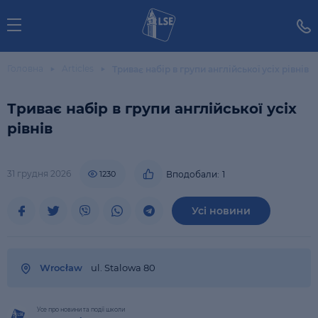
Головна
Articles
Триває набір в групи англійської усіх рівнів
Триває набір в групи англійської усіх
рівнів
31 грудня 2026
1230
Вподобали:
1
Усі новини
Wrocław
ul. Stalowa 80
Усе про новини та події школи