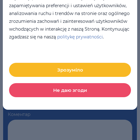
zapamiętywania preferencji i ustawień użytkowników,
analizowania ruchu i trendów na stronie oraz ogólnego
zrozumienia zachowań i zainteresowań użytkowników
Номер телефону
*
wchodzących w interakcję z naszą Stroną. Kontynuując
zgadzasz się na naszą
politykę prywatności
.
Ваш Email
*
Зрозуміло
Школа
*
Не даю згоди
LSE Online
Коментар