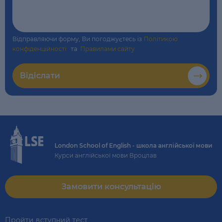
Відправляючи форму, Ви погоджуєтесь із
Політикою
конфіденційності
та
Правилами сайту
Відіслати
London School of English - школа англійської мови
Курси англійської мови Вроцлав
Замовити консультацію
Пройти вступний тест