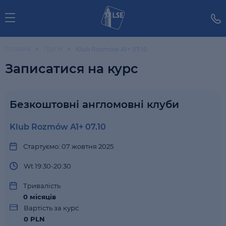
Головна
Групи
Klub Rozmów A1+ 07.10
Записатися на курс
Безкоштовні англомовні клуби
Klub Rozmów A1+ 07.10
Стартуємо: 07 жовтня 2025
Wt 19:30-20:30
Тривалість
0
місяців
Вартість за курс
0 PLN