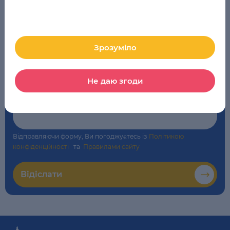
Школа
*
LSE Online
Зрозуміло
Коментар
Не даю згоди
Відправляючи форму, Ви погоджуєтесь із
Політикою
конфіденційності
та
Правилами сайту
Відіслати