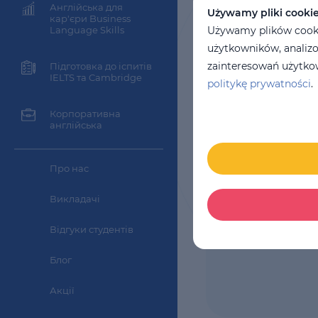
Англійська для
11
місяців
Używamy pliki cooki
кар'єри Business
Вартість за к
Language Skills
Używamy plików cookie
3949 PLN
użytkowników, analizo
zainteresowań użytkow
Підготовка до іспитів
IELTS та Cambridge
politykę prywatności
.
Корпоративна
англійська
Про нас
Викладачі
Відгуки студентів
Блог
Акції