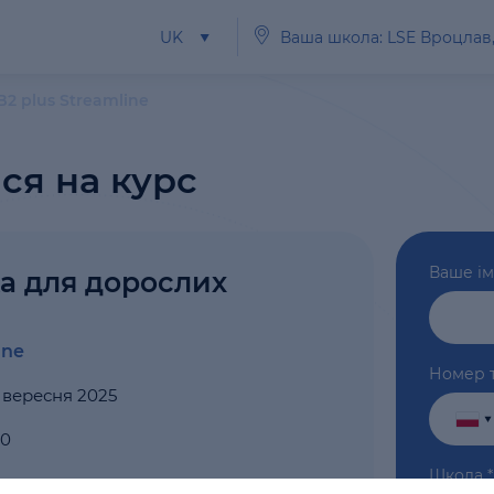
UK
Ваша школа: LSE Вроцлав
B2 plus Streamline
ся на курс
Ваше ім
а для дорослих
ine
Номер 
 вересня 2025
00
Школа
*