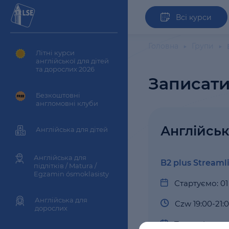
Всі курси
Головна
Групи
Літні курси
англійської для дітей
та дорослих 2026
Записати
Безкоштовні
англомовні клуби
Англійськ
Англійська для дітей
Англійська для
B2 plus Streaml
підлітків / Matura /
Egzamin ósmoklasisty
Стартуємо: 01
Англійська для
Czw 19:00-21:
дорослих
Тривалість