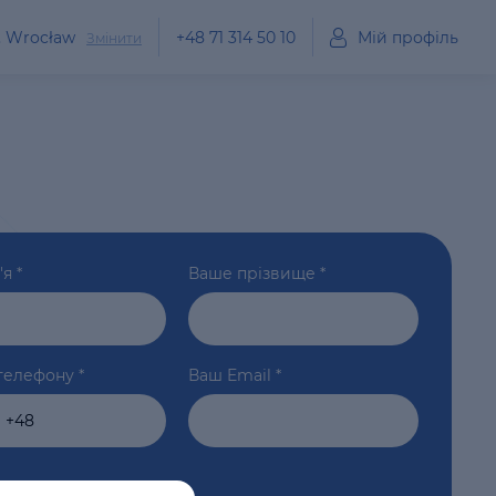
, Wrocław
+48 71 314 50 10
Мій профіль
Змінити
'я
*
Ваше прізвище
*
телефону
*
Ваш Email
*