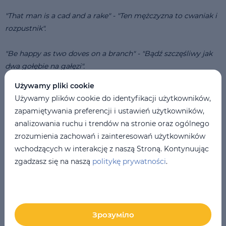
"That man is a cad and a rake" - "Ten mężczyzna to cwaniak i
rozpustnik".
"Be happy as two doves on a branch" - "Bądź szczęśliwy jak
dwa gołębie na gałęzi".
Używamy pliki cookie
"This emotionality is unseemly" - "Ta emocjonalność jest
Używamy plików cookie do identyfikacji użytkowników,
niestosowna".
zapamiętywania preferencji i ustawień użytkowników,
analizowania ruchu i trendów na stronie oraz ogólnego
"We’re all masters of our own ship" - "Wszyscy jesteśmy
zrozumienia zachowań i zainteresowań użytkowników
kapitanami własnych statków”
wchodzących w interakcję z naszą Stroną. Kontynuując
zgadzasz się na naszą
politykę prywatności
.
Jaki będzie skutek przemiany Belli i kogo dokładnie autor
filmu, Yorgos Lanthimos, miał na myśli, mówiąc o "biednych
istotach", widz dowie się dopiero w finale. Ostrzegamy, że
odpowiedź zaskoczy!
Зрозуміло