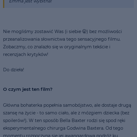
Emma jest wybitna!
Nie mogliśmy zostawić Was (i siebie 🤫) bez możliwości
przeanalizowania słownictwa tego sensacyjnego filmu.
Zobaczmy, co znalazło się w oryginalnym tekście i
recenzjach krytyków!
Do dzieła!
O czym jest ten film?
Główna bohaterka popełnia samobójstwo, ale dostaje drugą
szansę na życie - to samo ciało, ale z mózgiem dziecka (bez
spoilerów!). W ten sposób Bella Baxter rodzi się spod ręki
eksperymentalnego chirurga Godwina Baxtera. Od tego
momentu rozpoczyna się jej awangardowa podróż ku