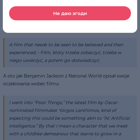
Не даю згоди
Krytyczka Charlotte Harrison podsumowała film
następująco:
A film that needs to be seen to be believed and then
experienced. - Film, który trzeba zobaczyć, trzeba w
niego uwierzyć, a potem go doświadczyć.
A oto jak Benjamin Jackson z National World opisał swoje
oczekiwania wobec filmu:
I went into “Poor Things,” the latest film by Oscar-
nominated filmmaker Yorgos Lanthimos, kind of
expecting this could be something akin to “AI: Artificial
Intelligence.” By that I mean a character that we meet
with a childlike demeanour that learns to grow in a