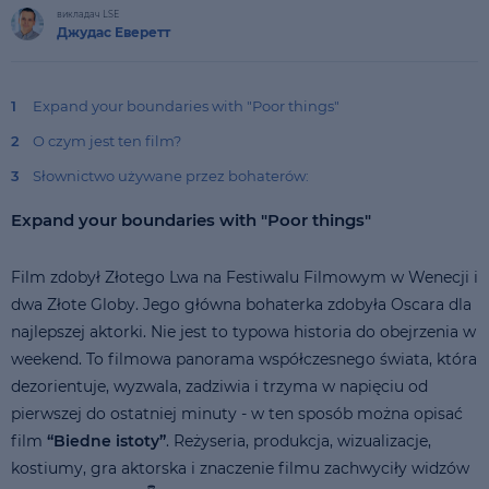
викладач LSE
Джудас Еверетт
1
Expand your boundaries with "Poor things"
2
O czym jest ten film?
3
Słownictwo używane przez bohaterów:
Expand your boundaries with "Poor things"
Film zdobył Złotego Lwa na Festiwalu Filmowym w Wenecji i
dwa Złote Globy. Jego główna bohaterka zdobyła Oscara dla
najlepszej aktorki. Nie jest to typowa historia do obejrzenia w
weekend. To filmowa panorama współczesnego świata, która
dezorientuje, wyzwala, zadziwia i trzyma w napięciu od
pierwszej do ostatniej minuty - w ten sposób można opisać
film
“Biedne istoty”
. Reżyseria, produkcja, wizualizacje,
kostiumy, gra aktorska i znaczenie filmu zachwyciły widzów