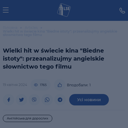
Головна
Articles
Wielki hit w świecie kina "Biedne istoty": przeanalizujmy angielskie
słownictwo tego filmu
Wielki hit w świecie kina "Biedne
istoty": przeanalizujmy angielskie
słownictwo tego filmu
19 квітня 2024
1765
Вподобали:
1
Усі новини
Англійська для дорослих