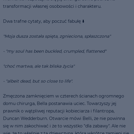
transformacji własnej osobowości i charakteru.
Dwa trafne cytaty, aby poczuć fabułę ⬇️
"Moja dusza została spięta, zgnieciona, spłaszczona"
- "my soul has been buckled, crumpled, flattened"
"choć martwa, ale tak bliska życia"
- "albeit dead, but so close to life".
Zmęczona zamknięciem w czterech ścianach ogromnego
domu chirurga, Bella postanawia uciec. Towarzyszy jej
prawnik o wątpliwej reputacji kobieciarza i filantropa,
Duncan Wedderburn. Otwarcie mówi Belli, że nie powinna
się w nim zakochiwać i że to wszystko "dla zabawy". Ale nie
wie, że to właśnie z tą dziewczyną, która wkrótce zamieni się