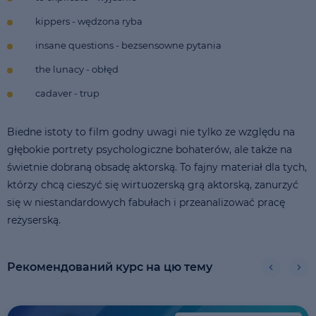
kippers - wędzona ryba
insane questions - bezsensowne pytania
the lunacy - obłęd
cadaver - trup
Biedne istoty to film godny uwagi nie tylko ze względu na
głębokie portrety psychologiczne bohaterów, ale także na
świetnie dobraną obsadę aktorską. To fajny materiał dla tych,
którzy chcą cieszyć się wirtuozerską grą aktorską, zanurzyć
się w niestandardowych fabułach i przeanalizować pracę
reżyserską.
Рекомендований курс на цю тему