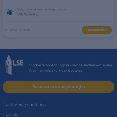
Усе про новини та події школи
LSE Wroclaw
02 червня 2026
Докладніше
London School of English - школа англійської мови
Курси англійської мови Вроцлав
Замовити консультацію
Пройти вступний тест
Про нас