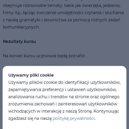
obejmuje różnorodne tematy, takie jak zwierzęta, jedzenie,
filmy itp., łącząc ćwiczenie umiejętności czytania i słuchania
z nauką gramatyki i słownictwa za pomocą różnych zadań
komunikacyjnych.
Rezultaty kursu
Na koniec kursu uczniowie będą potrafili:
Odpowiadać na pytania dotyczące ich dnia
Używamy pliki cookie
Porównywać zdjęcia
Używamy plików cookie do identyfikacji użytkowników,
zapamiętywania preferencji i ustawień użytkowników,
Napisać krótką wiadomość do przyjaciela
analizowania ruchu i trendów na stronie oraz ogólnego
Opisać swój ubiór
zrozumienia zachowań i zainteresowań użytkowników
wchodzących w interakcję z naszą Stroną. Kontynuując
Rozmawiać o zdrowiu
zgadzasz się na naszą
politykę prywatności
.
Napisać pocztówkę