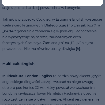
podobne do [ɡɛo æoʔ]. To cecha zwana l-wokalizacją, która
staje się coraz bardziej powszechna w Londynie.
Tak jak w przypadku Cockney, w Estuarine English występuje
wiele zwarć krtaniowych. Dlatego
„can’t”
brzmi jak [kɑːnʔ], a
„better”
generalnie zamienia się w [beh-eh]. Jednocześnie EE
nie wykorzystuje najbardziej zauważalnych cech
fonetycznych Cockneya. Zamiana „th” na „f” i „v” nie jest
powszechna. Nie ma również utraty dźwięku [h].
Multi-culti English
Multicultural London English
to bardzo nowy akcent języka
angielskiego (lingwiści zaczęli zwracać na niego uwagę
dopiero pod koniec XX w.), który powstał we wschodnim
Londynie (zwłaszcza Tower Hamlets i Hackney), a obecnie
rozprzestrzenia się w całym mieście. Akcent jest generalnie