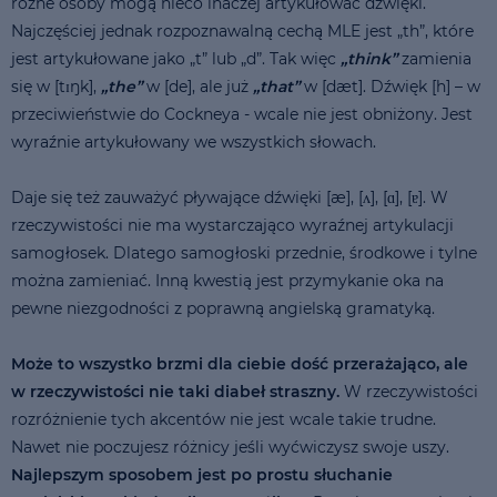
różne osoby mogą nieco inaczej artykułować dźwięki.
Najczęściej jednak rozpoznawalną cechą MLE jest „th”, które
jest artykułowane jako „t” lub „d”. Tak więc
„think”
zamienia
się w [tɪŋk],
„the”
w [de], ale już
„that”
w [dæt]. Dźwięk [h] – w
przeciwieństwie do Cockneya - wcale nie jest obniżony. Jest
wyraźnie artykułowany we wszystkich słowach.
Daje się też zauważyć pływające dźwięki [æ], [ʌ], [ɑ], [ɐ]. W
rzeczywistości nie ma wystarczająco wyraźnej artykulacji
samogłosek. Dlatego samogłoski przednie, środkowe i tylne
można zamieniać. Inną kwestią jest przymykanie oka na
pewne niezgodności z poprawną angielską gramatyką.
Może to wszystko brzmi dla ciebie dość przerażająco, ale
w rzeczywistości nie taki diabeł straszny.
W rzeczywistości
rozróżnienie tych akcentów nie jest wcale takie trudne.
Nawet nie poczujesz różnicy jeśli wyćwiczysz swoje uszy.
Najlepszym sposobem jest po prostu słuchanie