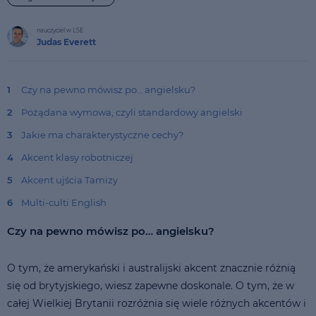
nauczyciel w LSE
Judas Everett
1
Czy na pewno mówisz po… angielsku?
2
Pożądana wymowa, czyli standardowy angielski
3
Jakie ma charakterystyczne cechy?
4
Akcent klasy robotniczej
5
Akcent ujścia Tamizy
6
Multi-culti English
Czy na pewno mówisz po… angielsku?
O tym, że amerykański i australijski akcent znacznie różnią
się od brytyjskiego, wiesz zapewne doskonale. O tym, że w
całej Wielkiej Brytanii rozróżnia się wiele różnych akcentów i