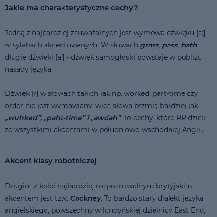
Jakie ma charakterystyczne cechy?
Jedną z najbardziej zauważalnych jest wymowa dźwięku [a:]
w sylabach akcentowanych. W słowach
grass, pass, bath
,
długie dźwięki [a:] - dźwięk samogłoski powstaje w pobliżu
nasady języka.
Dźwięk [r] w słowach takich jak np. worked, part-time czy
order nie jest wymawiany, więc słowa brzmią bardziej jak
„wuhked”, „paht-time” i „awdah”
. To cechy, które RP dzieli
ze wszystkimi akcentami w południowo-wschodniej Anglii.
Akcent klasy robotniczej
Drugim z kolei najbardziej rozpoznawalnym brytyjskim
akcentem jest tzw.
Cockney
. To bardzo stary dialekt języka
angielskiego, powszechny w londyńskiej dzielnicy East End,