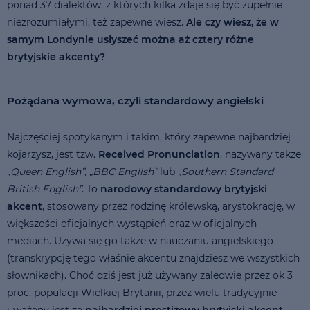
ponad 37 dialektów, z których kilka zdaje się być zupełnie
niezrozumiałymi, też zapewne wiesz.
Ale czy wiesz, że w
samym Londynie usłyszeć można aż cztery różne
brytyjskie akcenty?
Pożądana wymowa, czyli standardowy angielski
Najczęściej spotykanym i takim, który zapewne najbardziej
kojarzysz, jest tzw.
Received Pronunciation
, nazywany także
„Queen English”
,
„BBC English”
lub
„Southern Standard
British English”
. To
narodowy standardowy brytyjski
akcent
, stosowany przez rodzinę królewską, arystokrację, w
większości oficjalnych wystąpień oraz w oficjalnych
mediach. Używa się go także w nauczaniu angielskiego
(transkrypcję tego właśnie akcentu znajdziesz we wszystkich
słownikach). Choć dziś jest już używany zaledwie przez ok 3
proc. populacji Wielkiej Brytanii, przez wielu tradycyjnie
uważany jest za
najbardziej prestiżowy brytyjski akcent
.