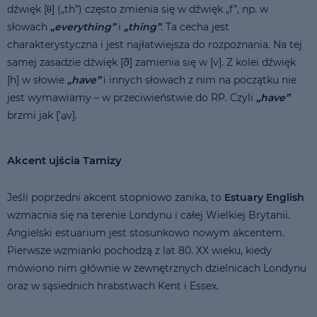
dźwięk [θ] („th”) często zmienia się w dźwięk „f”, np. w
słowach
„everything”
і
„thing”
. Ta cecha jest
charakterystyczna i jest najłatwiejsza do rozpoznania. Na tej
samej zasadzie dźwięk [ð] zamienia się w [v]. Z kolei dźwięk
[h] w słowie
„have”
i innych słowach z nim na początku nie
jest wymawiamy – w przeciwieństwie do RP. Czyli
„have”
brzmi jak ['əv].
Akcent ujścia Tamizy
Jeśli poprzedni akcent stopniowo zanika, to
Estuary English
wzmacnia się na terenie Londynu i całej Wielkiej Brytanii.
Angielski estuarium jest stosunkowo nowym akcentem.
Pierwsze wzmianki pochodzą z lat 80. XX wieku, kiedy
mówiono nim głównie w zewnętrznych dzielnicach Londynu
oraz w sąsiednich hrabstwach Kent i Essex.