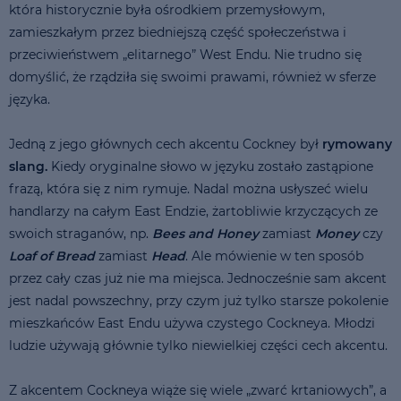
która historycznie była ośrodkiem przemysłowym,
zamieszkałym przez biedniejszą część społeczeństwa i
przeciwieństwem „elitarnego” West Endu. Nie trudno się
domyślić, że rządziła się swoimi prawami, również w sferze
języka.
Jedną z jego głównych cech akcentu Cockney był
rymowany
slang.
Kiedy oryginalne słowo w języku zostało zastąpione
frazą, która się z nim rymuje. Nadal można usłyszeć wielu
handlarzy na całym East Endzie, żartobliwie krzyczących ze
swoich straganów, np.
Bees and Honey
zamiast
Money
czy
Loaf of Bread
zamiast
Head
. Ale mówienie w ten sposób
przez cały czas już nie ma miejsca. Jednocześnie sam akcent
jest nadal powszechny, przy czym już tylko starsze pokolenie
mieszkańców East Endu używa czystego Cockneya. Młodzi
ludzie używają głównie tylko niewielkiej części cech akcentu.
Z akcentem Cockneya wiąże się wiele „zwarć krtaniowych”, a