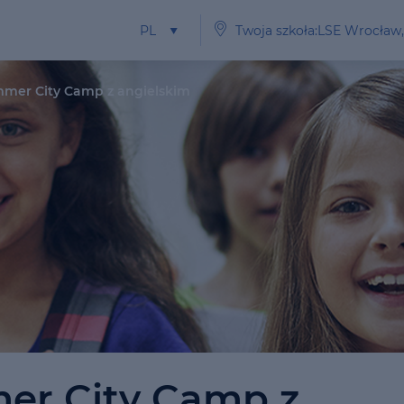
PL
Twoja szkoła:LSE Wrocław
mer City Camp z angielskim
r City Camp z