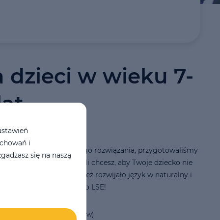
a dzieci w wieku 7-
lat
ustawień
achowań i
, którzy szukają najlepszego rozwiązania, przygotowaliśmy
gadzasz się na naszą
czny letni mini-obóz. Jeśli chcesz, aby Twoje dziecko nie
zymało poziom, ale również rozwijało język w naturalny i
y sposób - zapraszamy do LSE!
min:
29.06 - 31.07 (5 turnusów)