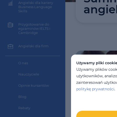
Angielski dla kariery
angie
Business Language
Skills
Przygotowanie do
egzaminów IELTS i
Cambridge
Angielski dla firm
Używamy pliki cooki
O nas
Używamy plików cookie
Nauczyciele
użytkowników, analizo
zainteresowań użytkow
Opinie kursantów
politykę prywatności
.
Blog
Rabaty