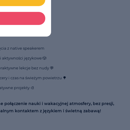
ziny:
8:30 - 16:30
 kogo:
dzieci 6-12 lat
ogramie?
👇
ęcia z native speakerem
 i aktywności językowe 🎲
eraktywne lekcje bez nudy 💬
cery i czas na świeżym powietrzu 🌳
atywne projekty 🎨
ne połączenie nauki i wakacyjnej atmosfery, bez presji,
realnym kontaktem z językiem i świetną zabawą!