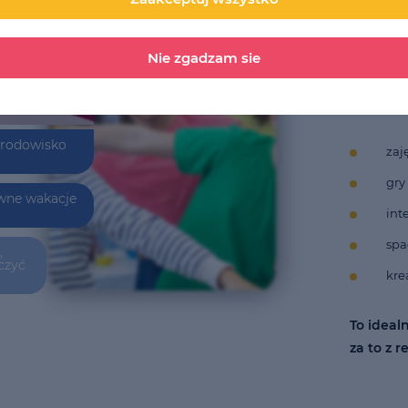
God
Dla
Nie zgadzam sie
Co w pr
środowisko
zaj
gry
wne wakacje
int
spa
,
czyć
kre
To ideal
za to z 