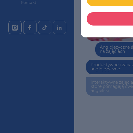
Kontakt
Anglojęzyczne 
na zajęciach
Produktywne i zaba
anglojęzyczne
Interaktywne zajęcia
które pomagają ćwi
angielski