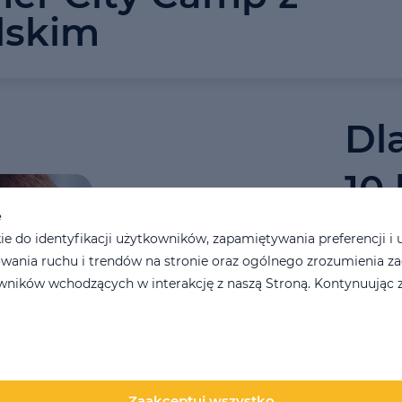
lskim
Dl
10 
e
 do identyfikacji użytkowników, zapamiętywania preferencji i 
wania ruchu i trendów na stronie oraz ogólnego zrozumienia z
Dla tych
ników wchodzących w interakcję z naszą Stroną. Kontynuując z
nasz coro
tylko utr
przyjemn
Ter
Zaakceptuj wszystko