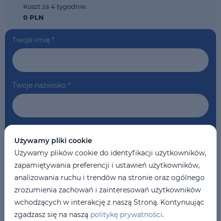
Koszt za 4 tygodnie:
0 PLN
Twoje imię
*
Twoje nazwisko
*
Telefon
*
Używamy pliki cookie
Używamy plików cookie do identyfikacji użytkowników,
zapamiętywania preferencji i ustawień użytkowników,
Twój email
*
analizowania ruchu i trendów na stronie oraz ogólnego
zrozumienia zachowań i zainteresowań użytkowników
wchodzących w interakcję z naszą Stroną. Kontynuując
zgadzasz się na naszą
politykę prywatności
.