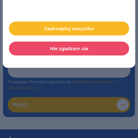
Szkoła
*
LSE Wrocław
Zaakceptuj wszystko
Komentarz
Nie zgadzam sie
Przesyłając formularz zgadzasz się z
Polityka prywatności
i
Zasady witryny
Wyślij