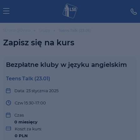
Strona główna
Grupy
Teens Talk (23.01)
Zapisz się na kurs
Bezpłatne kluby w języku angielskim
Teens Talk (23.01)
Data: 23 stycznia 2025
Czw 15:30-17:00
Czas
0
miesięcy
Koszt za kurs:
0 PLN