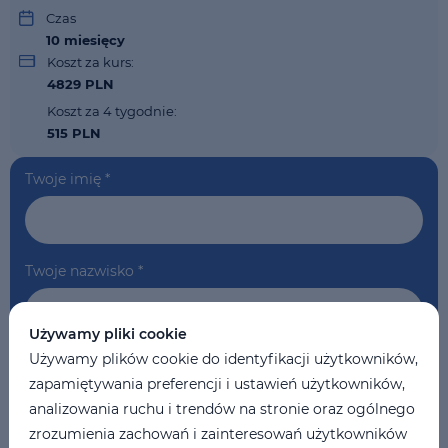
Czas
10
miesięcy
Koszt za kurs:
4829 PLN
Koszt za 4 tygodnie:
515 PLN
Twoje imię
*
Twoje nazwisko
*
Używamy pliki cookie
Używamy plików cookie do identyfikacji użytkowników,
Telefon
*
zapamiętywania preferencji i ustawień użytkowników,
analizowania ruchu i trendów na stronie oraz ogólnego
zrozumienia zachowań i zainteresowań użytkowników