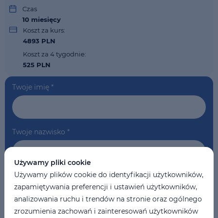
Czas
10
miesięcy
Koszt za kurs:
4893 PLN
Koszt za 4 tygodnie:
525 PLN
Twoje imię
*
Twoje nazwisko
*
Używamy pliki cookie
Używamy plików cookie do identyfikacji użytkowników,
Telefon
*
zapamiętywania preferencji i ustawień użytkowników,
analizowania ruchu i trendów na stronie oraz ogólnego
zrozumienia zachowań i zainteresowań użytkowników