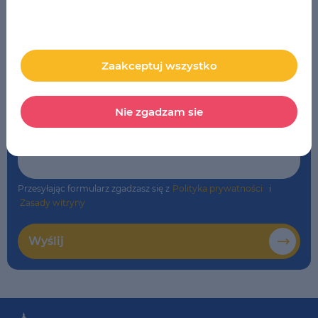
Szkoła
*
LSE Wrocław
Zaakceptuj wszystko
Komentarz
Nie zgadzam sie
Przesyłając formularz zgadzasz się z
Polityka prywatności
i
Zasady witryny
Wyślij