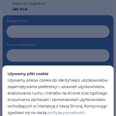
Koszt za 4 tygodnie:
485 PLN
Twoje imię
*
Twoje nazwisko
*
Telefon
*
Używamy pliki cookie
Używamy plików cookie do identyfikacji użytkowników,
zapamiętywania preferencji i ustawień użytkowników,
Twój email
*
analizowania ruchu i trendów na stronie oraz ogólnego
zrozumienia zachowań i zainteresowań użytkowników
wchodzących w interakcję z naszą Stroną. Kontynuując
zgadzasz się na naszą
politykę prywatności
.