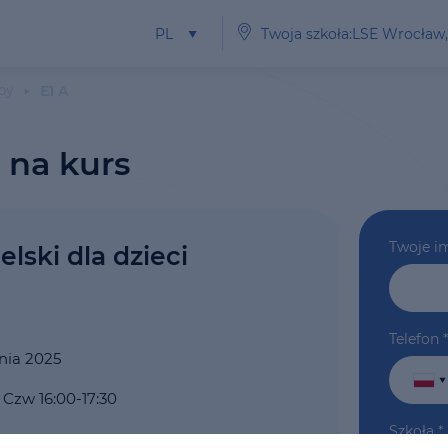
PL
Twoja szkoła:LSE Wrocław
py
E1 A
ę na kurs
Twoje i
elski dla dzieci
Telefon
*
nia 2025
 Czw 16:00-17:30
Szkoła
*