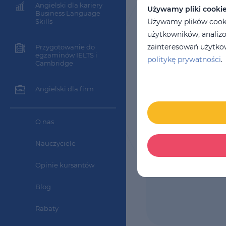
Angielski dla kariery
11
miesięcy
Używamy pliki cooki
Business Language
Koszt za kurs:
Skills
Używamy plików cookie
4729 PLN
użytkowników, analizo
zainteresowań użytkow
Przygotowanie do
egzaminów IELTS i
politykę prywatności
.
Cambridge
Angielski dla firm
O nas
Nauczyciele
Opinie kursantów
Blog
Rabaty