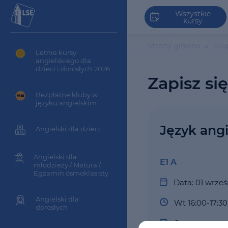
Wszystkie
kursy
Strona główna
Gru
Letnie kursy
angielskiego dla
dzieci i dorosłych 2026
Zapisz si
Bezpłatne kluby w
języku angielskim
Język angi
Angielski dla dzieci
Angielski dla
E1 A
młodzieży / Matura /
Egzamin ósmoklasisty
Data: 01 wrześ
Angielski dla
Wt 16:00-17:30
dorosłych
Czas