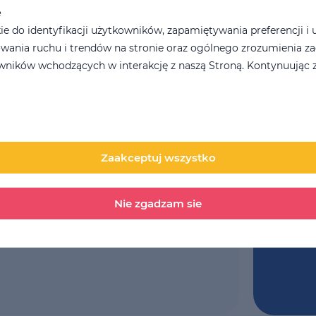
e
LSE 
Koszt za 4 tygodnie:
 do identyfikacji użytkowników, zapamiętywania preferencji i 
485 PLN
wania ruchu i trendów na stronie oraz ogólnego zrozumienia z
Koment
ników wchodzących w interakcję z naszą Stroną. Kontynuując z
Zaakceptuj wszystko
Nie zgadzam sie
Przesyłaj
witryny