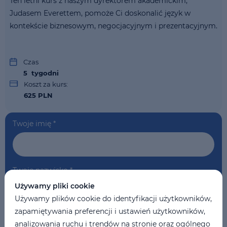
Ten letni kurs z naszym dyrektorem akademickim,
Judasem Everettem, pomoże Ci doskonalić język w
kontekście biznesowym, negocjacyjnym i prezentacyjnym.
Czas
5
tygodni
Koszt za kurs:
625 PLN
Twoje imię
*
Twoje nazwisko
*
Używamy pliki cookie
Używamy plików cookie do identyfikacji użytkowników,
zapamiętywania preferencji i ustawień użytkowników,
Telefon
*
analizowania ruchu i trendów na stronie oraz ogólnego