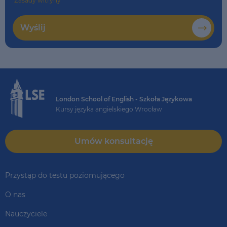
Zasady witryny
Wyślij
London School of English - Szkoła Językowa
Kursy języka angielskiego Wrocław
Umów konsultację
Przystąp do testu poziomującego
O nas
Nauczyciele