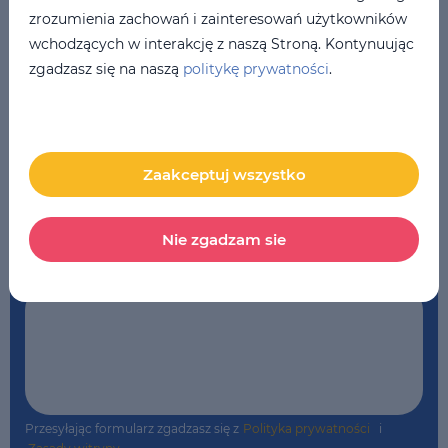
zrozumienia zachowań i zainteresowań użytkowników
wchodzących w interakcję z naszą Stroną. Kontynuując
zgadzasz się na naszą
politykę prywatności
.
Twój email
*
Szkoła
*
Zaakceptuj wszystko
LSE Wrocław
Nie zgadzam sie
Komentarz
Przesyłając formularz zgadzasz się z
Polityka prywatności
i