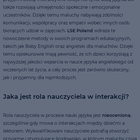
także rozwijają umiejętności społeczne i emocjonalne
uczestników. Dzięki temu maluchy nabywają zdolności
komunikacji, współpracy oraz empatii wobec innych osób
biorących udział w zajęciach.
LSE Poland
wdraża te
nowoczesne metody w swoich programach edukacyjnych,
takich jak Baby English oraz angielski dla maluchów. Dzięki
temu opiekunowie mają pewność, że ich dzieci korzystają z
najwyższej jakości wsparcia w nauce języka angielskiego od
wczesnych lat życia, a cały proces jest zarówno skuteczny,
jak i przyjemny dla najmłodszych.
Jaka jest rola nauczyciela w interakcji?
Rola nauczyciela w procesie nauki języka jest
nieoceniona
,
szczególnie gdy mowa o interakcjach między dziećmi a
lektorem. Wykwalifikowani nauczyciele potrafią stworzyć
przyjazne i stymulujące środowisko, w którym maluchy czują