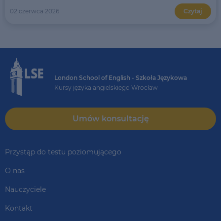
02 czerwca 2026
Czytaj
London School of English - Szkoła Językowa
Kursy języka angielskiego Wrocław
Umów konsultację
Przystąp do testu poziomującego
O nas
Nauczyciele
Kontakt