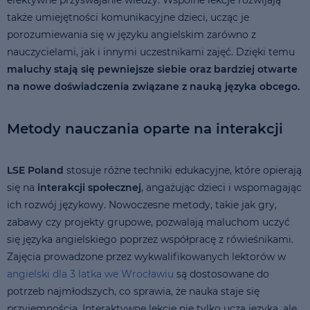
także umiejętności komunikacyjne dzieci, ucząc je
porozumiewania się w języku angielskim zarówno z
nauczycielami, jak i innymi uczestnikami zajęć. Dzięki temu
maluchy stają się pewniejsze siebie oraz bardziej otwarte
na nowe doświadczenia związane z nauką języka obcego.
Metody nauczania oparte na interakcji
LSE Poland
stosuje różne techniki edukacyjne, które opierają
się na
interakcji społecznej
, angażując dzieci i wspomagając
ich rozwój językowy. Nowoczesne metody, takie jak gry,
zabawy czy projekty grupowe, pozwalają maluchom uczyć
się języka angielskiego poprzez współpracę z rówieśnikami.
Zajęcia prowadzone przez wykwalifikowanych lektorów w
angielski dla 3 latka we Wrocławiu
są dostosowane do
potrzeb najmłodszych, co sprawia, że nauka staje się
przyjemnością. Interaktywne lekcje nie tylko uczą języka, ale