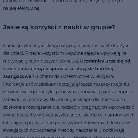
latków dostosowana do potrzeb najmłodszych, co czyni
naukę efektywną.
Jakie są korzyści z nauki w grupie?
Nauka języka angielskiego w grupie przynosi wiele korzyści
dla dzieci. Przede wszystkim wspólne zajęcia wpływają na
motywację najmłodszych do nauki.
Uczestnicy uczą się od
siebie nawzajem, co sprawia, że stają się bardziej
zaangażowani
i chętni do uczestnictwa w lekcjach.
Interakcje z rówieśnikami sprzyjają lepszemu przyswajaniu
słownictwa i gramatyki, ponieważ zdobywają wiedzę poprzez
zabawę i współpracę. Nauka angielskiego dla 3-latków to
doskonałe rozwiązanie dla rodziców pragnących wprowadzić
swoje pociechy w świat języka angielskiego od najmłodszych
lat. Zajęcia prowadzone przez wykwalifikowanych lektorów
stosujących nowoczesne metody nauczania umożliwiają
efektywne przyswajanie wiedzy. Wspólne lekcje rozwijają