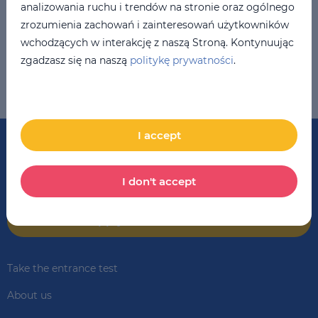
analizowania ruchu i trendów na stronie oraz ogólnego
zrozumienia zachowań i zainteresowań użytkowników
wchodzących w interakcję z naszą Stroną. Kontynuując
Qualification: Cambridge CELTA
zgadzasz się na naszą
politykę prywatności
.
Country: Ukraine
Yuliia teaches English to both Young Learners and Adults.
I accept
London School of English
Courses of English in Wroclaw
I don't accept
Apply for a consultation
Take the entrance test
About us