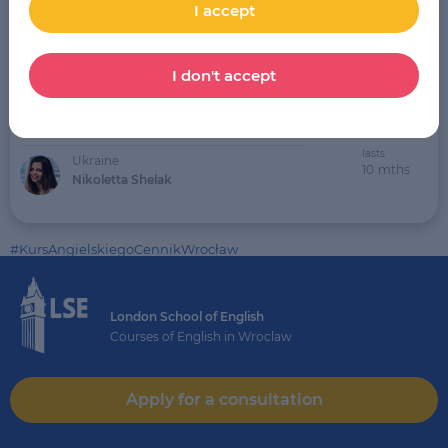
I accept
Wt 17:30-18:30 Czw 17:30-18:30
Pre-School 2
435
I don't accept
PLN
per 4 weeks
More about the course
Sign up
starts at
07.09.26
lasts
Ukraine
10
mths
Nikoletta Shelak
#KursAngielskiegoCennikWrocław
London School of English
Courses of English in Wroclaw
Apply for a consultation