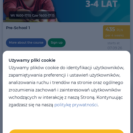
Wt 16:00-17:15 Czw 16:00-17:15
Pre-School 1
435
PLN
per 4 weeks
More about the course
Sign up
starts at
07.09.26
lasts
Ukraine
10
mths
Używamy pliki cookie
Nikoletta Shelak
Używamy plików cookie do identyfikacji użytkowników,
zapamiętywania preferencji i ustawień użytkowników,
analizowania ruchu i trendów na stronie oraz ogólnego
10
places
left
zrozumienia zachowań i zainteresowań użytkowników
wchodzących w interakcję z naszą Stroną. Kontynuując
zgadzasz się na naszą
politykę prywatności
.