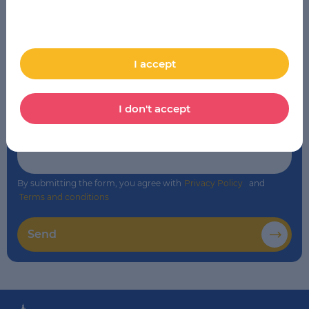
School
*
LSE Wrocław
I accept
Comment
I don't accept
By submitting the form, you agree with
Privacy Policy
and
Terms and conditions
Send