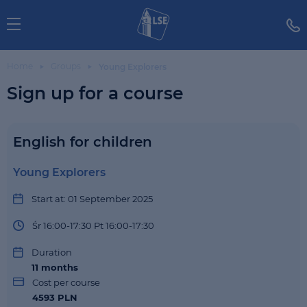
Home
Groups
Young Explorers
Sign up for a course
English for children
Young Explorers
Start at: 01 September 2025
Śr 16:00-17:30 Pt 16:00-17:30
Duration
11
months
Cost per course
4593 PLN