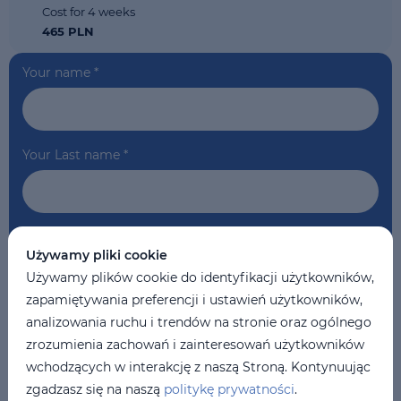
Cost for 4 weeks
465 PLN
Your name
*
Your Last name
*
Your phone
*
Używamy pliki cookie
Używamy plików cookie do identyfikacji użytkowników,
zapamiętywania preferencji i ustawień użytkowników,
Your Email
*
analizowania ruchu i trendów na stronie oraz ogólnego
zrozumienia zachowań i zainteresowań użytkowników
wchodzących w interakcję z naszą Stroną. Kontynuując
zgadzasz się na naszą
politykę prywatności
.