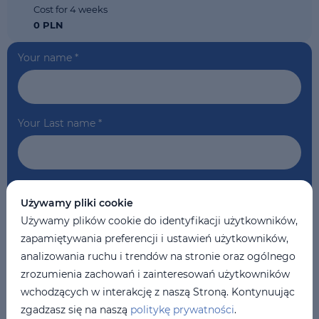
Cost for 4 weeks
0 PLN
Your name
*
Your Last name
*
Your phone
*
Używamy pliki cookie
Używamy plików cookie do identyfikacji użytkowników,
zapamiętywania preferencji i ustawień użytkowników,
Your Email
*
analizowania ruchu i trendów na stronie oraz ogólnego
zrozumienia zachowań i zainteresowań użytkowników
wchodzących w interakcję z naszą Stroną. Kontynuując
zgadzasz się na naszą
politykę prywatności
.