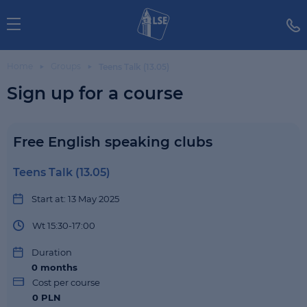
Home
Groups
Teens Talk (13.05)
Sign up for a course
Free English speaking clubs
Teens Talk (13.05)
Start at: 13 May 2025
Wt 15:30-17:00
Duration
0
months
Cost per course
0 PLN