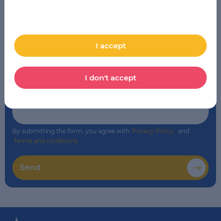
School
*
LSE Wrocław
I accept
Comment
I don't accept
By submitting the form, you agree with
Privacy Policy
and
Terms and conditions
Send