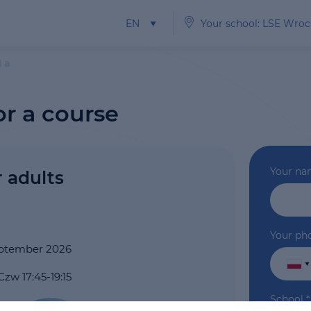
EN
Your school: LSE Wro
1 a
or a course
Your n
r adults
Your ph
September 2026
Czw 17:45-19:15
School
*