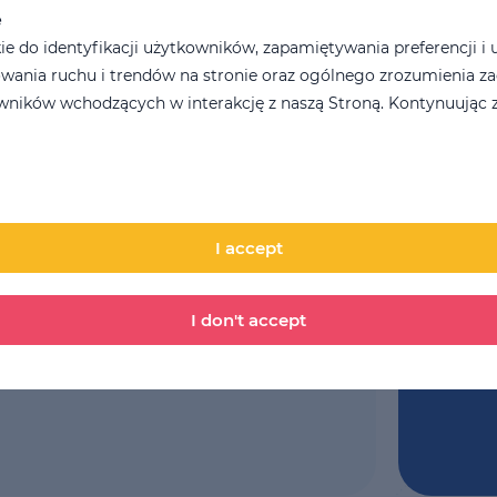
e
LSE 
 do identyfikacji użytkowników, zapamiętywania preferencji i 
wania ruchu i trendów na stronie oraz ogólnego zrozumienia z
Comme
ników wchodzących w interakcję z naszą Stroną. Kontynuując z
se
Cost for 4 weeks
395 PLN
I accept
I don't accept
By submit
condition