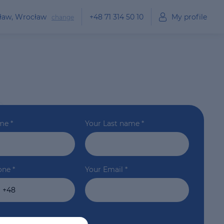
cław, Wrocław
+48 71 314 50 10
My profile
change
ame
*
Your Last name
*
one
*
Your Email
*