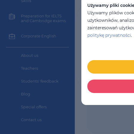
Skills
Używamy pliki cooki
Używamy plików cookie
Preparation for IELTS
użytkowników, analizo
and Cambridge exams
zainteresowań użytkow
politykę prywatności
.
Corporate English
Duration
5
months
About us
Cost per cour
1975 PLN
Teachers
Students' feedback
Blog
Special offers
Contact us