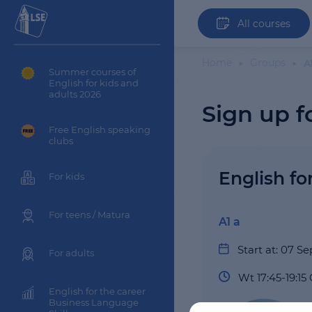
All courses
Home
Groups
A
Summer courses of
English for kids and
adults 2026
Sign up f
Free English speaking
clubs
English fo
For kids
For teens / Matura
A1 a
Start at: 07 
For adults
Wt 17:45-19:15 
English for the career
Business Language