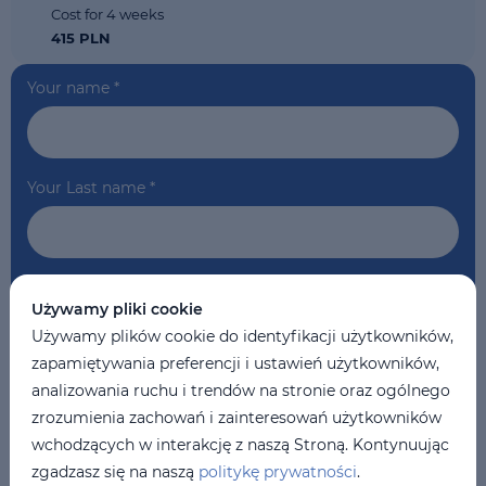
Cost for 4 weeks
415 PLN
Your name
*
Your Last name
*
Your phone
*
Używamy pliki cookie
Używamy plików cookie do identyfikacji użytkowników,
zapamiętywania preferencji i ustawień użytkowników,
Your Email
*
analizowania ruchu i trendów na stronie oraz ogólnego
zrozumienia zachowań i zainteresowań użytkowników
wchodzących w interakcję z naszą Stroną. Kontynuując
zgadzasz się na naszą
politykę prywatności
.