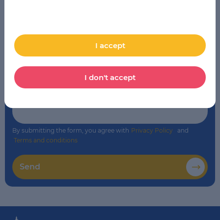
School
*
LSE Wrocław
I accept
Comment
I don't accept
By submitting the form, you agree with
Privacy Policy
and
Terms and conditions
Send