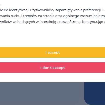
e
LSE 
se
Cost for 4 weeks
 do identyfikacji użytkowników, zapamiętywania preferencji i 
377 PLN
wania ruchu i trendów na stronie oraz ogólnego zrozumienia z
Comme
ników wchodzących w interakcję z naszą Stroną. Kontynuując z
I accept
I don't accept
By submit
condition