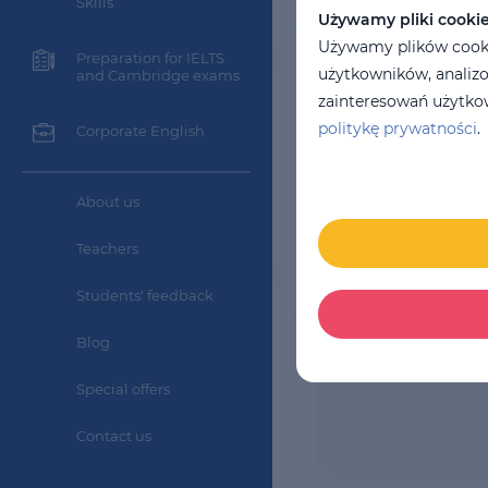
Skills
11
months
Używamy pliki cooki
Cost per cour
Używamy plików cookie
Preparation for IELTS
3629 PLN
użytkowników, analizo
and Cambridge exams
zainteresowań użytkow
politykę prywatności
.
Corporate English
About us
Teachers
Students' feedback
Blog
Special offers
Contact us