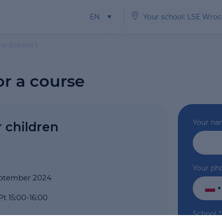
EN
Your school: LSE Wro
re-School 1
or a course
Your n
r children
Your ph
September 2024
Pt 15:00-16:00
School
*