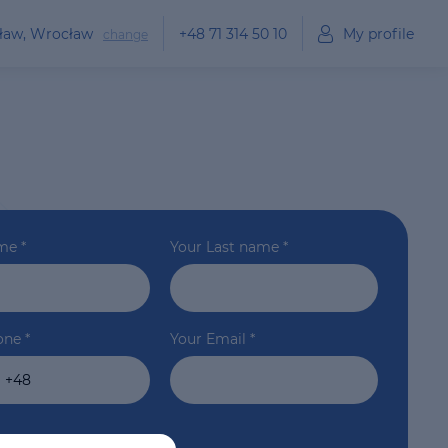
cław, Wrocław
+48 71 314 50 10
My profile
change
ame
*
Your Last name
*
one
*
Your Email
*