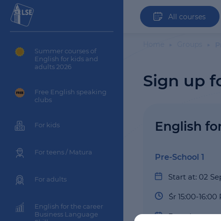
All courses
Home
Groups
P
Summer courses of
English for kids and
adults 2026
Sign up f
Free English speaking
clubs
English fo
For kids
For teens / Matura
Pre-School 1
Start at: 02 
For adults
Śr 15:00-16:00 
English for the career
Business Language
Duration