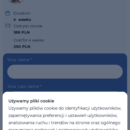
Duration
4
weeks
Cost per course
188 PLN
Cost for 4 weeks
250 PLN
Your name
*
Your Last name
*
Używamy pliki cookie
Używamy plików cookie do identyfikacji użytkowników,
Your phone
*
zapamiętywania preferencji i ustawień użytkowników,
analizowania ruchu i trendów na stronie oraz ogólnego
zrozumienia zachowań i zainteresowań użytkowników