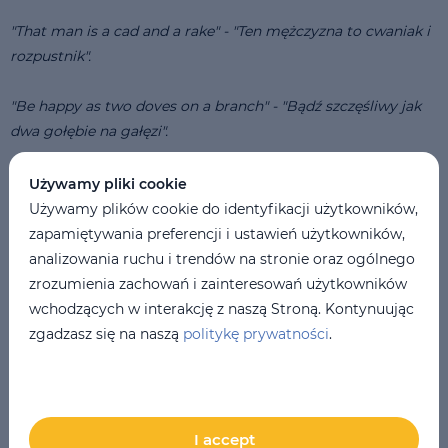
"That man is a cad and a rake" - "Ten mężczyzna to cwaniak i
rozpustnik".
"Be happy as two doves on a branch" - "Bądź szczęśliwy jak
dwa gołębie na gałęzi".
"This emotionality is unseemly" - "Ta emocjonalność jest
Używamy pliki cookie
niestosowna".
Używamy plików cookie do identyfikacji użytkowników,
zapamiętywania preferencji i ustawień użytkowników,
"We’re all masters of our own ship" - "Wszyscy jesteśmy
analizowania ruchu i trendów na stronie oraz ogólnego
kapitanami własnych statków”
zrozumienia zachowań i zainteresowań użytkowników
wchodzących w interakcję z naszą Stroną. Kontynuując
Jaki będzie skutek przemiany Belli i kogo dokładnie autor
zgadzasz się na naszą
politykę prywatności
.
filmu, Yorgos Lanthimos, miał na myśli, mówiąc o "biednych
istotach", widz dowie się dopiero w finale. Ostrzegamy, że
odpowiedź zaskoczy!
I accept