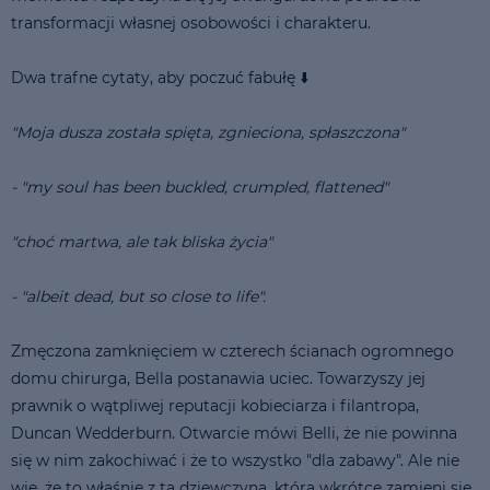
transformacji własnej osobowości i charakteru.
Dwa trafne cytaty, aby poczuć fabułę ⬇️
"Moja dusza została spięta, zgnieciona, spłaszczona"
- "my soul has been buckled, crumpled, flattened"
"choć martwa, ale tak bliska życia"
- "albeit dead, but so close to life".
Zmęczona zamknięciem w czterech ścianach ogromnego
domu chirurga, Bella postanawia uciec. Towarzyszy jej
prawnik o wątpliwej reputacji kobieciarza i filantropa,
Duncan Wedderburn. Otwarcie mówi Belli, że nie powinna
się w nim zakochiwać i że to wszystko "dla zabawy". Ale nie
wie, że to właśnie z tą dziewczyną, która wkrótce zamieni się