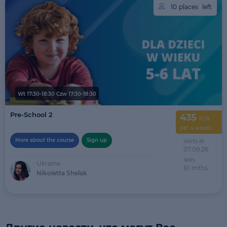
10
places
left
Wt 17:30-18:30 Czw 17:30-18:30
Pre-School 2
435
PLN
per 4 weeks
More about the course
Sign up
starts at
07.09.26
lasts
Ukraine
10
mths
Nikoletta Shelak