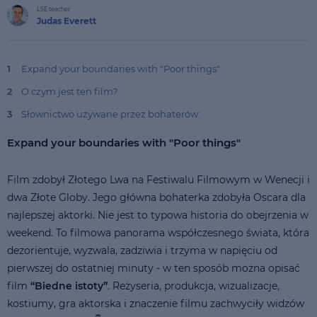
LSE teacher
Judas Everett
1
Expand your boundaries with "Poor things"
2
O czym jest ten film?
3
Słownictwo używane przez bohaterów:
Expand your boundaries with "Poor things"
Film zdobył Złotego Lwa na Festiwalu Filmowym w Wenecji i
dwa Złote Globy. Jego główna bohaterka zdobyła Oscara dla
najlepszej aktorki. Nie jest to typowa historia do obejrzenia w
weekend. To filmowa panorama współczesnego świata, która
dezorientuje, wyzwala, zadziwia i trzyma w napięciu od
pierwszej do ostatniej minuty - w ten sposób można opisać
film
“Biedne istoty”
. Reżyseria, produkcja, wizualizacje,
kostiumy, gra aktorska i znaczenie filmu zachwyciły widzów