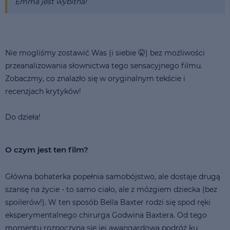
Emma jest wybitna!
Nie mogliśmy zostawić Was (i siebie 🤫) bez możliwości
przeanalizowania słownictwa tego sensacyjnego filmu.
Zobaczmy, co znalazło się w oryginalnym tekście i
recenzjach krytyków!
Do dzieła!
O czym jest ten film?
Główna bohaterka popełnia samobójstwo, ale dostaje drugą
szansę na życie - to samo ciało, ale z mózgiem dziecka (bez
spoilerów!). W ten sposób Bella Baxter rodzi się spod ręki
eksperymentalnego chirurga Godwina Baxtera. Od tego
momentu rozpoczyna się jej awangardowa podróż ku