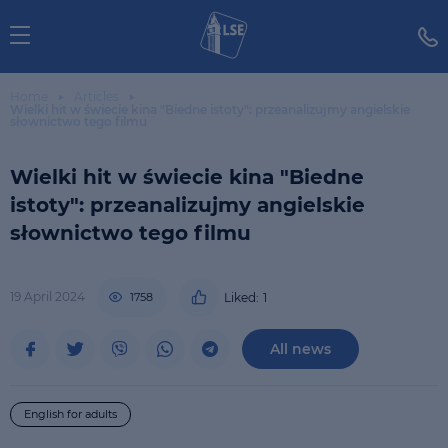
Home
Articles
Wielki hit w świecie kina "Biedne istoty": przeanalizujmy angielskie
słownictwo tego filmu
Wielki hit w świecie kina "Biedne
istoty": przeanalizujmy angielskie
słownictwo tego filmu
19 April 2024
1758
Liked:
1
All news
English for adults