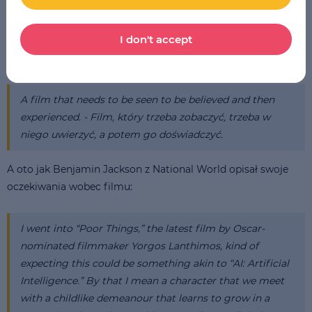
I don't accept
Krytyczka Charlotte Harrison podsumowała film
następująco:
A film that needs to be seen to be believed and then
experienced. - Film, który trzeba zobaczyć, trzeba w
niego uwierzyć, a potem go doświadczyć.
A oto jak Benjamin Jackson z National World opisał swoje
oczekiwania wobec filmu:
I went into “Poor Things,” the latest film by Oscar-
nominated filmmaker Yorgos Lanthimos, kind of
expecting this could be something akin to “AI: Artificial
Intelligence.” By that I mean a character that we meet
with a childlike demeanour that learns to grow in a