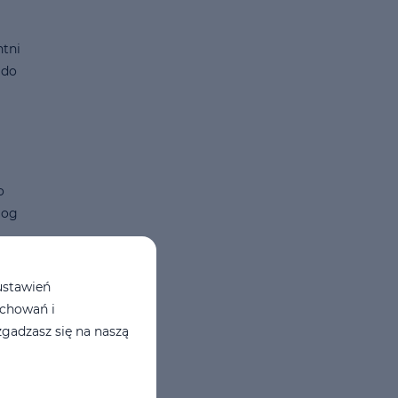
ntni
 do
o
log
wno
ustawień
vid
achowań i
gadzasz się na naszą
że