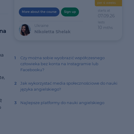
per 4 weeks
starts at
More about the course
Sign up
07.09.26
lasts
Ukraine
10
mths
 na
Nikoletta Shelak
ka
1
Czy można sobie wyobrazić współczesnego
człowieka bez konta na Instagramie lub
Facebooku?
te,
2
Jak wykorzystać media społecznościowe do nauki
języka angielskiego?
ę
3
Najlepsze platformy do nauki angielskiego
o