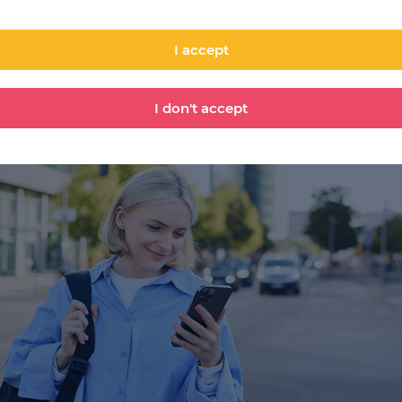
ełamać barierę językową. Dodatkowo, oprócz rozwijania
ch, pisanie i nagrywanie po angielsku pobudza kreatywność i
I accept
I don't accept