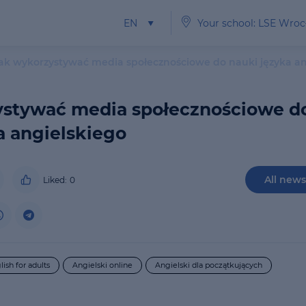
EN
Your school: LSE Wro
ak wykorzystywać media społecznościowe do nauki języka an
ystywać media społecznościowe d
a angielskiego
6
places
left
All news
Liked:
0
Śr 16:00-17:30 Pt 16:00-17:30
lish for adults
Angielski online
Angielski dla początkujących
E1
515
PLN