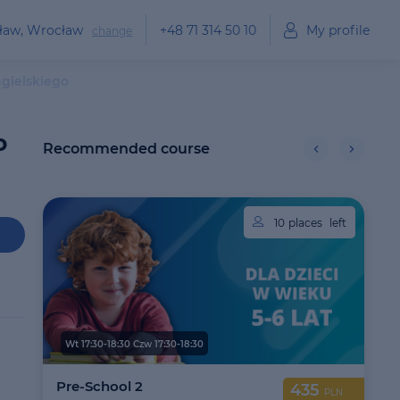
cław, Wrocław
+48 71 314 50 10
My profile
change
gielskiego
o
Recommended course
10
places
left
Wt 17:30-18:30 Czw 17:30-18:30
Pre-School 2
435
PLN