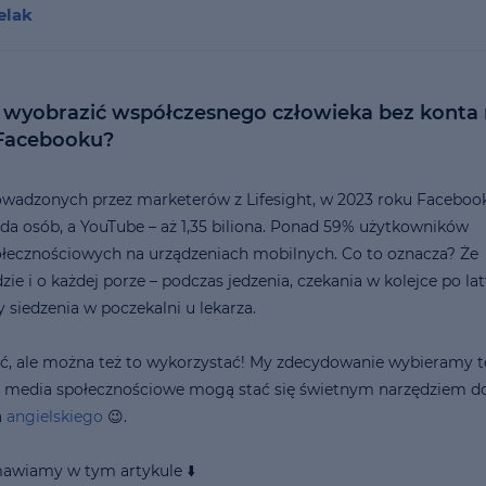
per 4 weeks
elak
starts at
More about the course
Sign up
07.09.26
lasts
10
mths
 wyobrazić współczesnego człowieka bez konta
 Facebooku?
wadzonych przez marketerów z Lifesight, w 2023 roku Faceboo
rda osób, a YouTube – aż 1,35 biliona. Ponad 59% użytkowników
łecznościowych na urządzeniach mobilnych. Co to oznacza? Że
e i o każdej porze – podczas jedzenia, czekania w kolejce po lat
siedzenia w poczekalni u lekarza.
ć, ale można też to wykorzystać! My zdecydowanie wybieramy t
u media społecznościowe mogą stać się świetnym narzędziem d
a
angielskiego
😉.
awiamy w tym artykule ⬇️