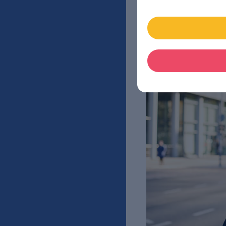
skutecznie pomaga prz
umiejętności językowy
twórcze myślenie. 🚀