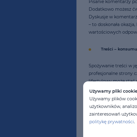
Pisanie komentarzy po
Dodatkowo możesz ćwi
Dyskusje w komentarza
– to doskonała okazja,
wartościowych odpowi
Treści – konsumuj
Spożywanie treści w ję
profesjonalne strony c
lifestylowy może sta
Używamy pliki cooki
Subskrybuj Jamiego Ol
Używamy plików cookie
brytyjski, jak i amery
użytkowników, analizo
Beckham ma kurczaki i
zainteresowań użytkow
codziennego!
politykę prywatności
.
A co z tworzeniem treś