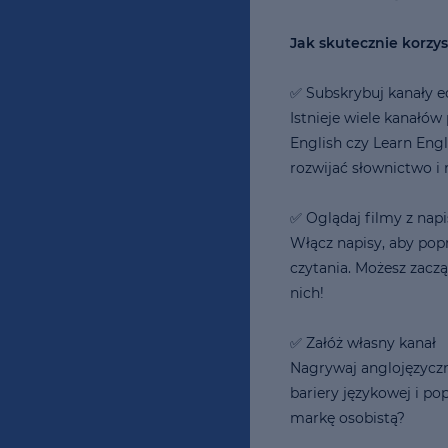
Jak skutecznie korzy
✅ Subskrybuj kanały 
Istnieje wiele kanałó
English czy Learn Engl
rozwijać słownictwo i 
✅ Oglądaj filmy z nap
Włącz napisy, aby pop
czytania. Możesz zacz
nich!
✅ Załóż własny kanał
Nagrywaj anglojęzyczne
bariery językowej i p
markę osobistą?