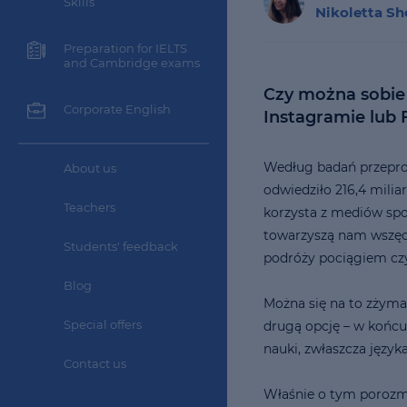
Skills
Nikoletta Sh
Preparation for IELTS
and Cambridge exams
Czy można sobie
Corporate English
Instagramie lub
Według badań przepro
About us
odwiedziło 216,4 milia
Teachers
korzysta z mediów spo
towarzyszą nam wszędzi
Students' feedback
podróży pociągiem czy 
Blog
Można się na to zżyma
Special offers
drugą opcję – w końc
nauki, zwłaszcza język
Contact us
Właśnie o tym porozm