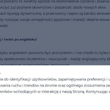
d postami to świetny sposób na doskonalenie czytania i pisania.
czyć już poznane słownictwo i poszerzać zasób nowych słów.
ch bywają dynamiczne, a przeciwnicy często są bardzo elokwe
 by rozwijać swoje umiejętności językowe i znaleźć idealne słowa
edzi.
 i twórz po angielsku!
zyku angielskim powinno być priorytetem. I nie chodzi tu tylko 
zy społeczności studentów i nauczycieli – każdy anglojęzyczny b
ć się świetnym przewodnikiem językowym.
e
ivera, Davida Beckhama czy Brittany Broski, a angielski – zaró
 do identyfikacji użytkowników, zapamiętywania preferencji i 
kański – będzie towarzyszył Ci na co dzień. Nawiasem mówiąc, Da
wania ruchu i trendów na stronie oraz ogólnego zrozumienia z
 uprawia róże, więc poznasz wiele przydatnych słów z życia
ników wchodzących w interakcję z naszą Stroną. Kontynuując z
ci? Warto spróbować po angielsku! To nie tylko ciekawe, ale tak