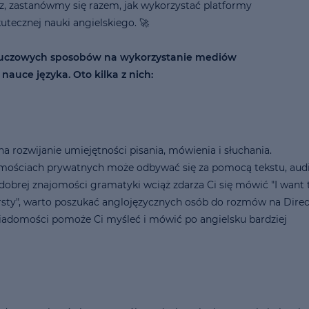
sz, zastanówmy się razem, jak wykorzystać platformy
utecznej nauki angielskiego. 🚀
kluczowych sposobów na wykorzystanie mediów
auce języka. Oto kilka z nich:
a rozwijanie umiejętności pisania, mówienia i słuchania.
ościach prywatnych może odbywać się za pomocą tekstu, aud
 dobrej znajomości gramatyki wciąż zdarza Ci się mówić "I want 
irsty", warto poszukać anglojęzycznych osób do rozmów na Direc
adomości pomoże Ci myśleć i mówić po angielsku bardziej