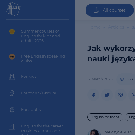
All courses
Home
Articles
J
Summer courses of
English for kids and
adults 2026
Jak wykorz
Free English speaking
nauki język
clubs
For kids
12 March 2025
1510
For teens / Matura
For adults
English for teens
Eng
English for the career
Business Language
nauczyciel w LSE