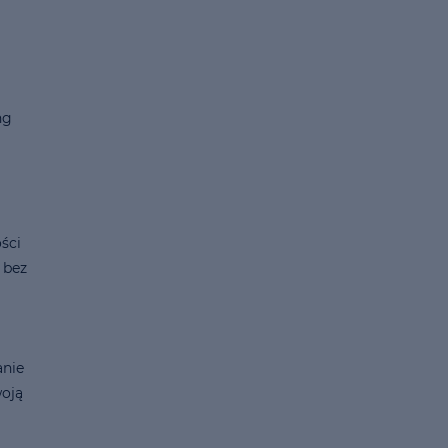
ng
ści
 bez
anie
woją