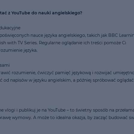
stać z YouTube do nauki angielskiego?
edukacyjne
w poświęconych nauce języka angielskiego, takich jak BBC Learni
ish with TV Series. Regularne oglądanie ich treści pomoże Ci
rozumienie języka.
isami
rawić rozumienie, ćwiczyć pamięć językową i rozwijać umiejętno
ąć od napisów w języku angielskim, a później spróbować oglądać
 vlogi i publikuj je na YouTube – to świetny sposób na przełam
oprawę wymowy. A może to idealna okazja, by zacząć budować s