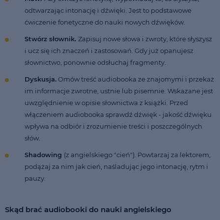
odtwarzając intonację i dźwięki. Jest to podstawowe
ćwiczenie fonetyczne do nauki nowych dźwięków.
Stwórz słownik.
Zapisuj nowe słowa i zwroty, które słyszysz
i ucz się ich znaczeń i zastosowań. Gdy już opanujesz
słownictwo, ponownie odsłuchaj fragmenty.
Dyskusja.
Omów treść audiobooka ze znajomymi i przekaż
im informacje zwrotne, ustnie lub pisemnie. Wskazane jest
uwzględnienie w opisie słownictwa z książki. Przed
włączeniem audiobooka sprawdź dźwięk - jakość dźwięku
wpływa na odbiór i zrozumienie treści i poszczególnych
słów.
Shadowing
(z angielskiego "cień"). Powtarzaj za lektorem,
podążaj za nim jak cień, naśladując jego intonację, rytm i
pauzy.
Skąd brać audiobooki do nauki angielskiego