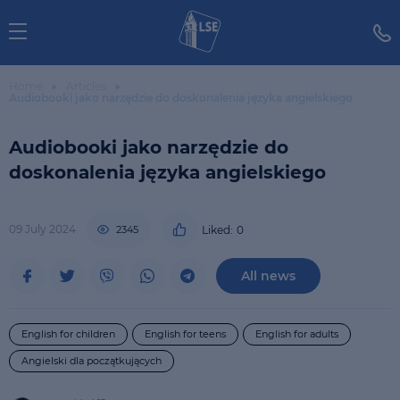
Home
Articles
Audiobooki jako narzędzie do doskonalenia języka angielskiego
Audiobooki jako narzędzie do
doskonalenia języka angielskiego
09 July 2024
2345
Liked:
0
All news
English for children
English for teens
English for adults
Angielski dla początkujących