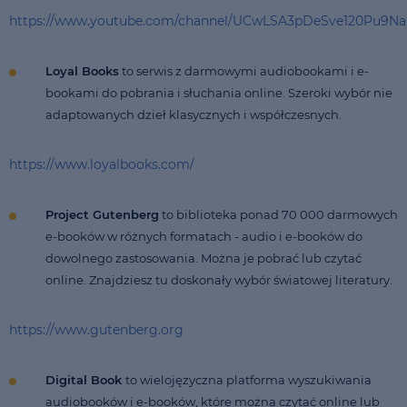
https://www.youtube.com/channel/UCwLSA3pDeSve120Pu9Na
Loyal Books
to serwis z darmowymi audiobookami i e-
bookami do pobrania i słuchania online. Szeroki wybór nie
adaptowanych dzieł klasycznych i współczesnych.
https://www.loyalbooks.com/
Project Gutenberg
to biblioteka ponad 70 000 darmowych
e-booków w różnych formatach - audio i e-booków do
dowolnego zastosowania. Można je pobrać lub czytać
online. Znajdziesz tu doskonały wybór światowej literatury.
https://www.gutenberg.org
Digital Book
to wielojęzyczna platforma wyszukiwania
audiobooków i e-booków, które można czytać online lub