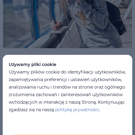
Jak wybrać audiobooki do nauki angielskiego?
Używamy pliki cookie
Używamy plików cookie do identyfikacji użytkowników,
Ogólnie rzecz biorąc, podobnie jak w przypadku zwykłych
zapamiętywania preferencji i ustawień użytkowników,
książek drukowanych, powinieneś skupić się na swoim
analizowania ruchu i trendów na stronie oraz ogólnego
ulubionym gatunku, autorach i wydawnictwach. Specyfiką
zrozumienia zachowań i zainteresowań użytkowników
wyboru będzie poziom i narrator. Oto krótki przewodnik po
wchodzących w interakcję z naszą Stroną. Kontynuując
wyborze audiobooka 👇
zgadzasz się na naszą
politykę prywatności
.
Poziom.
Poziom językowy jest głównym kryterium wyboru