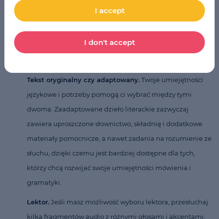
materiału. Wybierając książkę, która odpowiada Twoim
I accept
kompetencjom językowym, zapewniasz lepsze
zrozumienie, unikasz przeciążenia umysłowego, a zamiast
I don't accept
tego zapewniasz proces uczenia się krok po kroku.
Utrzymujesz również motywację.
Tekst oryginalny czy adaptowany.
Twoje umiejętności
językowe i potrzeby pomogą ci wybrać między tymi
dwoma. Zaadaptowane dzieło literackie zazwyczaj
zawiera uproszczone słownictwo, składnię i dodatkowe
materiały pomocnicze, a nawet zadania na rozumienie ze
słuchu, dzięki czemu jest bardziej dostępne dla tych,
którzy chcą rozwijać swoje umiejętności mówienia i
gramatyki.
Lektor.
Jeśli masz możliwość wyboru lektora, przesłuchaj
kilka fragmentów audio z różnymi głosami i akcentami.