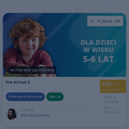
10
places
left
Wt 17:30-18:30 Czw 17:30-18:30
Pre-School 2
435
PLN
per 4 weeks
More about the course
Sign up
starts at
07.09.26
lasts
Ukraine
10
mths
Nikoletta Shelak